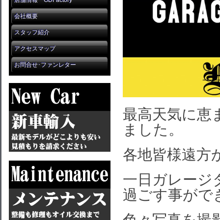
店舗情報 GDFactory
会社概要
スタッフ紹介
アクセスマップ
お問合せ･ファンレター
最高天気に恵
ました。
各地皆様遠方
一日ガレージ
過ごす事がで
色々写真を撮