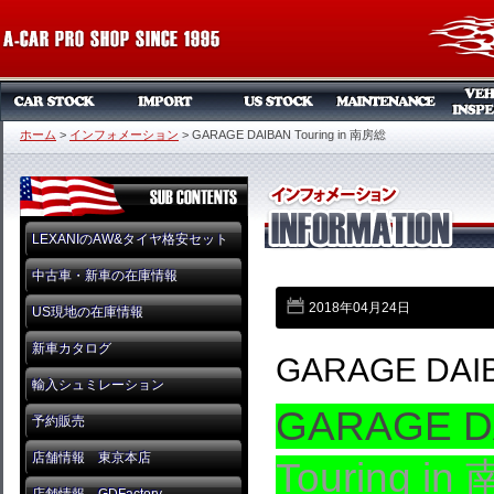
ホーム
>
インフォメーション
>
GARAGE DAIBAN Touring in 南房総
LEXANIのAW&タイヤ格安セット
中古車・新車の在庫情報
2018年04月24日
US現地の在庫情報
新車カタログ
GARAGE DAIB
輸入シュミレーション
GARAGE DA
予約販売
店舗情報 東京本店
Touring i