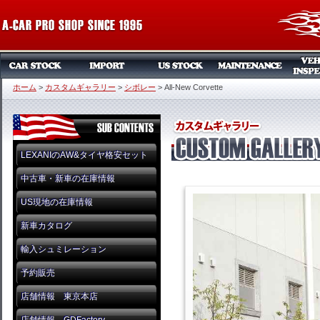
ホーム
>
カスタムギャラリー
>
シボレー
>
All-New Corvette
LEXANIのAW&タイヤ格安セット
中古車・新車の在庫情報
US現地の在庫情報
新車カタログ
輸入シュミレーション
予約販売
店舗情報 東京本店