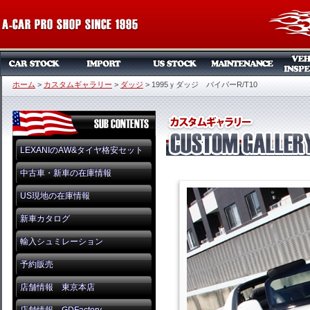
ホーム
>
カスタムギャラリー
>
ダッジ
>
1995ｙダッジ バイパーR/T10
LEXANIのAW&タイヤ格安セット
中古車・新車の在庫情報
US現地の在庫情報
新車カタログ
輸入シュミレーション
予約販売
店舗情報 東京本店