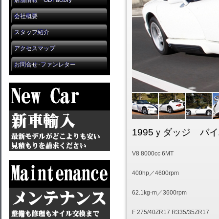
店舗情報 GDFactory
会社概要
スタッフ紹介
アクセスマップ
お問合せ･ファンレター
1995ｙダッジ バイ
V8 8000cc 6MT
400hp／4600rpm
62.1kg-m／3600rpm
F 275/40ZR17 R335/35ZR17