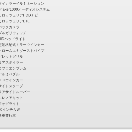
マイカラーイルミネーション
Shaker1000オーディオシステム
カロッツェリアHDDナビ
カロッツェリアETC
バックカメラ
ブルガリウォッチ
HIDヘッドライト
電動格納式ミラーウインカー
クロームエキゾーストパイプ
ビレットグリル
リアスポイラー
コブラエンブレム
アルミペダル
LEDウインカー
サイドスクープ
リアサイドルーバー
エレノアキット
フォグライト
20インチＡＷ
新車並行車