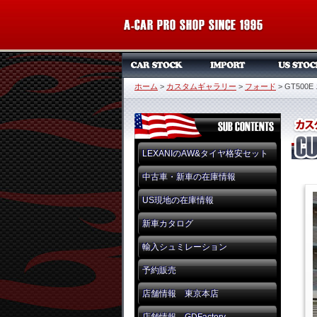
ホーム
>
カスタムギャラリー
>
フォード
>
GT500
LEXANIのAW&タイヤ格安セット
中古車・新車の在庫情報
US現地の在庫情報
新車カタログ
輸入シュミレーション
予約販売
店舗情報 東京本店