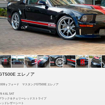
GT500E エレノア
2009ｙフォード マスタングGT500E エレノア
8 4.6L 5AT
ブラック＆チェリーレッドストライプ
レッドレザーシート