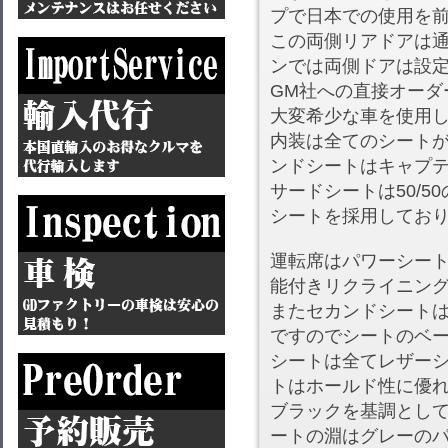
プで日本での使用を
この両側リアドアは通
ンでは両側ドアは設
GM社への直接オーダ
大変希少な車を使用
内装は全てのシート
ンドシートはキャプ
サードシートは50/
シートを採用してお
運転席はパワーシー
能付きリクライニン
またセカンドシート
ですのでシートのベ
シートは全てレザー
トはホールド性に優
ブラックを基調とし
ートの淵はグレーの