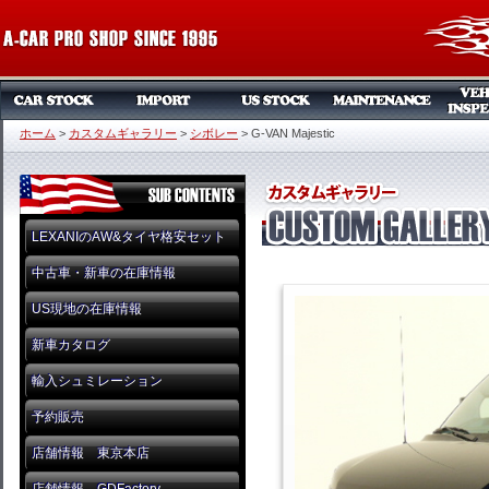
ホーム
>
カスタムギャラリー
>
シボレー
>
G-VAN Majestic
LEXANIのAW&タイヤ格安セット
中古車・新車の在庫情報
US現地の在庫情報
新車カタログ
輸入シュミレーション
予約販売
店舗情報 東京本店