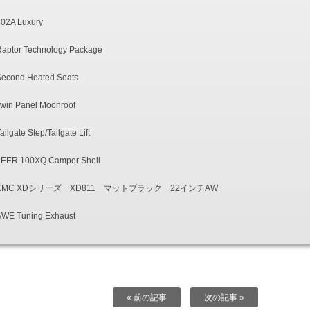
802A Luxury
Raptor Technology Package
Second Heated Seats
Twin Panel Moonroof
ailgate Step/Tailgate Lift
LEER 100XQ Camper Shell
KMC XDシリーズ XD811 マットブラック 22インチAW
AWE Tuning Exhaust
« 前の記事
次の記事 »