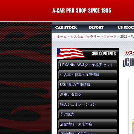
ホーム
>
カスタムギャラリー
>
フォード
>
2019ｙFor
LEXANIのAW&タイヤ格安セット
中古車・新車の在庫情報
US現地の在庫情報
新車カタログ
輸入シュミレーション
予約販売
店舗情報 東京本店