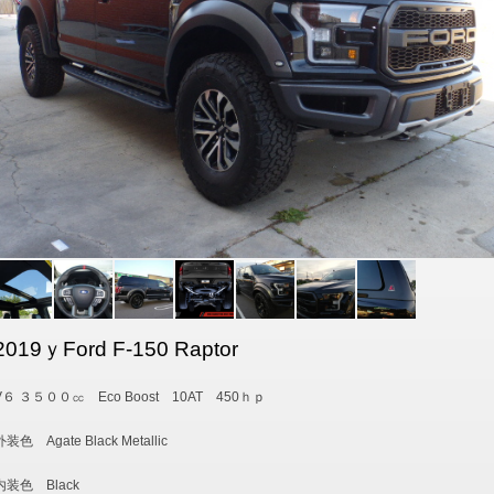
2019ｙFord F-150 Raptor
V６ ３５００㏄ Eco Boost 10AT 450ｈｐ
外装色 Agate Black Metallic
内装色 Black