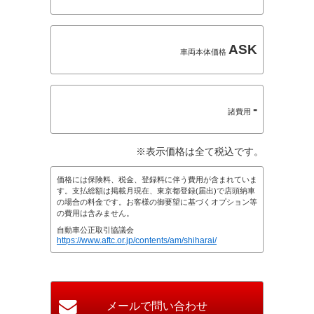
ASK
車両本体価格
-
諸費用
※表示価格は全て税込です。
価格には保険料、税金、登録料に伴う費用が含まれていま
す。支払総額は掲載月現在、東京都登録(届出)で店頭納車
の場合の料金です。お客様の御要望に基づくオプション等
の費用は含みません。
自動車公正取引協議会
https://www.aftc.or.jp/contents/am/shiharai/