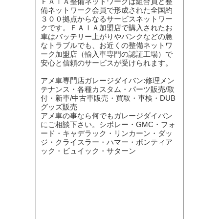
ＦＡＩＡ整備ネットワークは組合員と整
備ネットワーク会員で形成された全国約
３００拠点からなるサービスネットワー
クです。ＦＡＩＡ加盟店で購入されたお
車はバッテリー上がりやパンクなどの急
なトラブルでも、お近くの整備ネットワ
ーク加盟店（輸入車専門の認証工場）で
安心と信頼のサービスが受けられます。
アメ車専門店ガレージダイバン:修理メン
テナンス・各種カスタム・パーツ販売/取
付・新車/中古車販売・買取・車検・DUB
グッズ販売
アメ車の事なら何でもガレージダイバン
にご相談下さい。シボレー・GMC・フォ
ード・キャデラック・リンカーン・ダッ
ジ・クライスラー・ハマー・ポンティア
ック・ビュイック・サターン