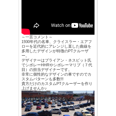
～一言コメント～
1930年代の名車、クライスラー・エアフ
ローを近代的にアレンジし直した曲線を
多用したデザインが特徴のPTクルーザ
ー。
デザイナーはブライアン・ネスビット氏
でシボレーHHRやシボレーマリブ（７代
目）の担当デザイナーです。
非常に個性的なデザインの車ですのでカ
スタムパターンも多数!!!
貴方だけのカスタムPTクルーザーを作り
上げませんか♪