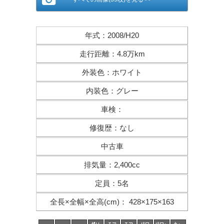
年式
：
2008/H20
走行距離
：
4.8万km
外装色
：
ホワイト
内装色
：
グレー
車検
：
修復歴
：
なし
中古車
排気量
：
2,400cc
定員
：
5名
全長×全幅×
全高(cm)
：
428×175×163