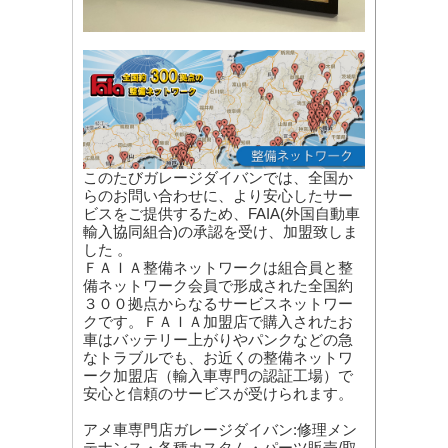
このたびガレージダイバンでは、全国か
らのお問い合わせに、より安心したサー
ビスをご提供するため、FAIA(外国自動車
輸入協同組合)の承認を受け、加盟致しま
した 。
ＦＡＩＡ整備ネットワークは組合員と整
備ネットワーク会員で形成された全国約
３００拠点からなるサービスネットワー
クです。ＦＡＩＡ加盟店で購入されたお
車はバッテリー上がりやパンクなどの急
なトラブルでも、お近くの整備ネットワ
ーク加盟店（輸入車専門の認証工場）で
安心と信頼のサービスが受けられます。
アメ車専門店ガレージダイバン:修理メン
テナンス・各種カスタム・パーツ販売/取