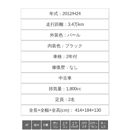
年式
：
2012/H24
走行距離
：
3.4万km
外装色
：
パール
内装色
：
ブラック
車検
：
2年付
修復歴
：
なし
中古車
排気量
：
1,800cc
定員
：
2名
全長×全幅×
全高(cm)
：
414×184×130