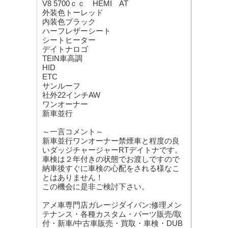
V8 5700ｃｃ HEMI AT
外装色トーレッド
内装色ブラック
ハーフレザーシート
シートヒーター
デイトナロゴ
TEIN車高調
HID
ETC
サンルーフ
社外22インチAW
ワンオーナー
新車並行
～一言コメント～
新車並行ワンオーナー禁煙車と程度の良
いダッジチャージャーRTデイトナです。
車検は２年付きの状態でお渡しですので
納車後すぐに車検の心配をされる様なこ
とはありません！
この機会に是非ご検討下さい。
アメ車専門店ガレージダイバン:修理メン
テナンス・各種カスタム・パーツ販売/取
付・新車/中古車販売・買取・車検・DUB