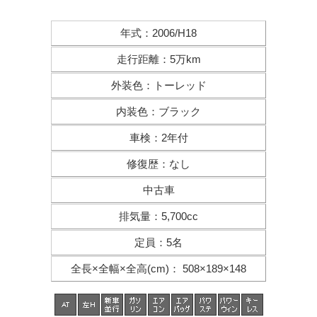
年式
：
2006/H18
走行距離
：
5万km
外装色
：
トーレッド
内装色
：
ブラック
車検
：
2年付
修復歴
：
なし
中古車
排気量
：
5,700cc
定員
：
5名
全長×全幅×
全高(cm)
：
508×189×148