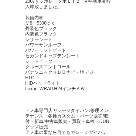
2007ｙシボレータホＬＴＺ 4×4新車並行
入庫致しました。
装備内容
Ｖ8 5300ｃｃ
外装色ブラック
内装色ブラック
レザーシート
パワーサンルーフ
パワーリフトゲート
セカンドキャプテンシート
シートヒーター
クルーズコントロール
パナソニックＨＤＤナビ・地デジ
ETC
HIDヘッドライト
Lexani WRAITH24インチＡＷ
アメ車専門店ガレージダイバン:修理メン
テナンス・各種カスタム・パーツ販売/取
付・新車/中古車販売・買取・車検・DUB
グッズ販売
アメ車の事なら何でもガレージダイバン