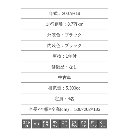
年式
：
2007/H19
走行距離
：
8.7万km
外装色
：
ブラック
内装色
：
ブラック
車検
：
1年付
修復歴
：
なし
中古車
排気量
：
5,300cc
定員
：
4名
全長×全幅×
全高(cm)
：
506×202×193