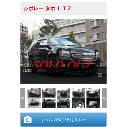
シボレー タホ ＬＴＺ
(1/35)
すべての画像(35枚)を見る >>