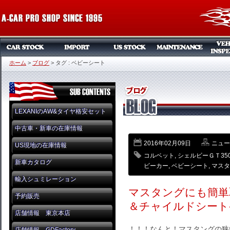
ホーム
>
ブログ
>
タグ : ベビーシート
LEXANIのAW&タイヤ格安セット
中古車・新車の在庫情報
2016年02月09日
ニュー
US現地の在庫情報
コルベット
,
シェルビーＧＴ35
新車カタログ
ビーカー
,
ベビーシート
,
マスタ
輸入シュミレーション
マスタングにも簡単
予約販売
＆チャイルドシート
店舗情報 東京本店
！！！なんと！マスタングの狭