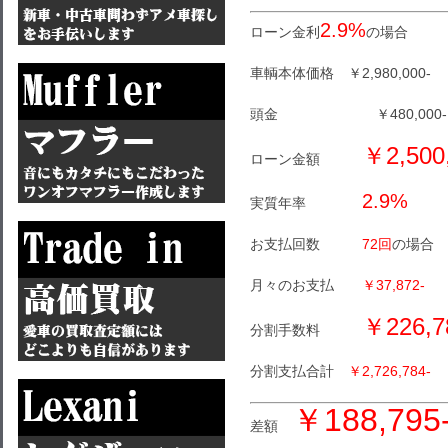
2.9%
ローン金利
の場合
車輌本体価格 ￥2,980,000-
頭金 ￥480,000-
￥2,500
ローン金額
2.9%
実質年率
お支払回数
72回
の場合
月々のお支払
￥37,872-
￥226,7
分割手数料
分割支払合計
￥2,726,784-
￥188,795
差額