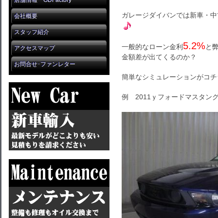
店舗情報 GDFactory
ガレージダイバンでは新車・中
会社概要
スタッフ紹介
5.2%
一般的なローン金利
と
アクセスマップ
金額差が出てくるのか？
お問合せ･ファンレター
簡単なシミュレーションがコチ
例 2011ｙフォードマスタン