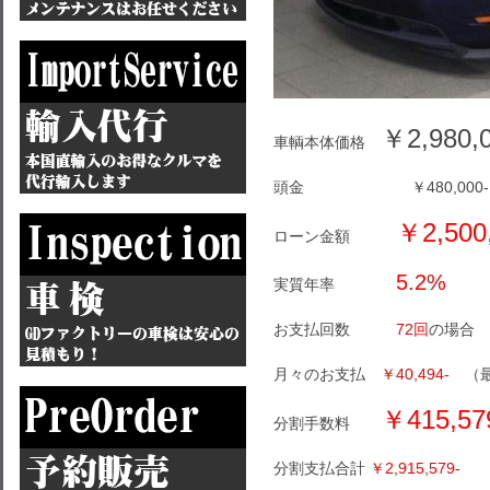
￥2,980,0
車輌本体価格
頭金 ￥480,000-
￥2,500
ローン金額
5.2%
実質年率
お支払回数
72回
の場合
月々のお支払
￥40,494-
（最終
￥415,57
分割手数料
分割支払合計
￥2,915,579-