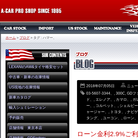
ホーム
>
ブログ
>
タグ : ハマー、
LEXANIのAW&タイヤ格安セット
中古車・新車の在庫情報
2018年07月05日
ニュー
US現地の在庫情報
03-5607-3344、
,
300C
,
GDフ
新車カタログ
ド、
,
エレノア、
,
カマロ、
,
ガ
ー、
,
コルベット、
,
シェルビー
輸入シュミレーション
ャージャー、
,
トヨタ、
,
ナビゲ
予約販売
タング、
,
ユーコン、
,
ローン、
店舗情報 東京本店
ローン金利2.9%ご