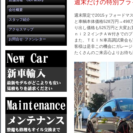
店舗情報 GDFactory
週末だけの特別プラ
会社概要
週末限定で2015ｙフォード
スタッフ紹介
と車輌本体価格528万円→49
り出し価格も525万円と大変
アクセスマップ
ｎｉ２２インチＡＷ付きでのプ
お問合せ･ファンレター
また、ＴＥＩＮ車高調試乗会も
客様は是非この機会にガレージ
たくさんのご来店心よりお待ち