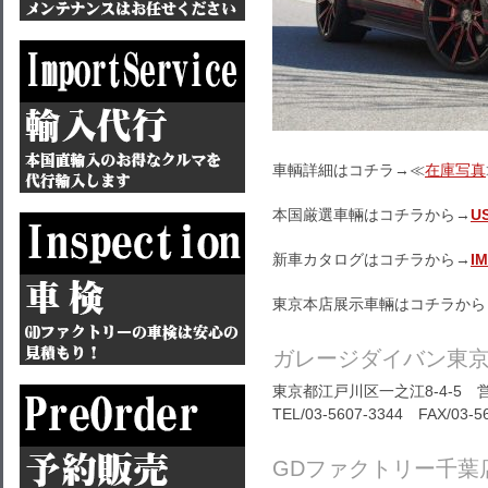
車輌詳細はコチラ→≪
在庫写真
本国厳選車輛はコチラから→
U
新車カタログはコチラから→
I
東京本店展示車輛はコチラから
ガレージダイバン東
東京都江戸川区一之江8-4-5 営
TEL/03-5607-3344 FAX/03-5
GDファクトリー千葉