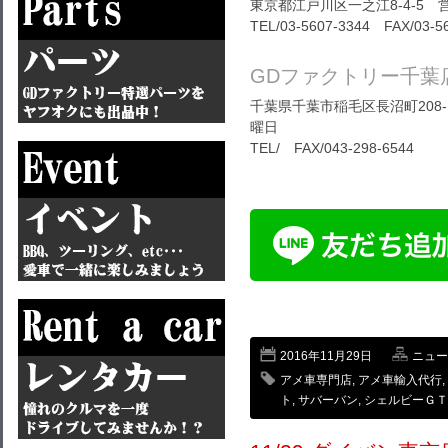
東京都江戸川区一之江8-4-5 営
TEL/03-5607-3344 FAX/03-5
GDファクトリー千葉
千葉県千葉市稲毛区長沼町208-1
曜日
TEL/ FAX/043-298-6544
2016年11月29日
ニュー
アメ車専門店
,
アメ車輸入代行
,
ト
,
サバーバン
,
シェルビーＧＴ3