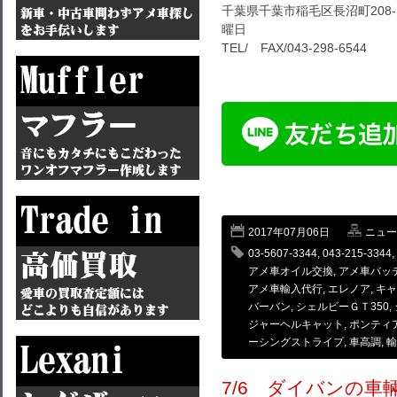
千葉県千葉市稲毛区長沼町208-1
曜日
TEL/ FAX/043-298-6544
2017年07月06日
ニュー
03-5607-3344
,
043-215-3344
,
アメ車オイル交換
,
アメ車バッ
アメ車輸入代行
,
エレノア
,
キャ
バーバン
,
シェルビーＧＴ350
,
ジャーヘルキャット
,
ポンティ
ーシングストライプ
,
車高調
,
輸
7/6 ダイバンの