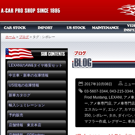
ホーム
>
ブログ
>
タグ : シボレー
LEXANIのAW&タイヤ格安セット
中古車・新車の在庫情報
2017年10月08日
ニュー
US現地の在庫情報
03-5607-3344
,
043-215-3344
,
新車カタログ
Frod Mustang
,
LEXANI
,
アメ車
ー
,
アメ車専門店
,
アメ車専門店
輸入シュミレーション
エスカレード
,
エレノア
,
カマロ
予約販売
350
,
シボレー
,
タホ
,
ダイバン
,
マフラー作成
,
レグザーニ
,
車高
店舗情報 東京本店