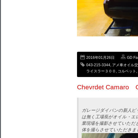
2016年01月26日
GD F
043-215-3344
,
アメ車オイル交
ライスラー３００
,
コルベット
,
Chevrdet Cama
ガレージダイバンの新人ピ
は無く工場長がオイル・エ
業現場を撮影させていただ
体を撮らさせていただきま