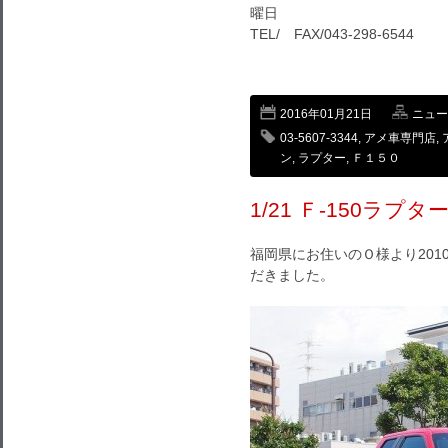
曜日
TEL/ FAX/043-298-6544
2016年01月21日
ニュー
03-5607-3344
,
アメ車専門店
,
ン
,
ラプター
,
Ｆ１５０
1/21 Ｆ-150ラ
福岡県にお住いのＯ様より201
だきました。