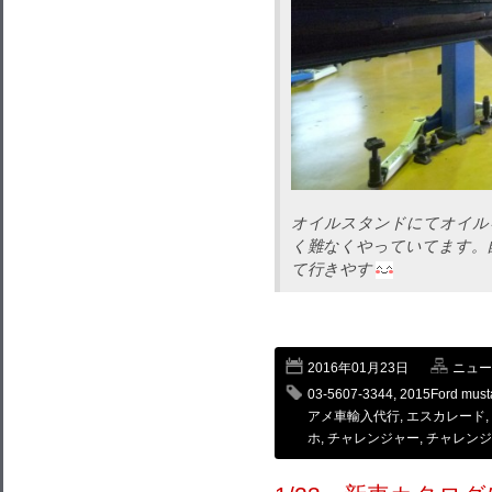
オイルスタンドにてオイル
く難なくやっていてます。
て行きやす
2016年01月23日
ニュー
03-5607-3344
,
2015Ford must
アメ車輸入代行
,
エスカレード
,
ホ
,
チャレンジャー
,
チャレンジ