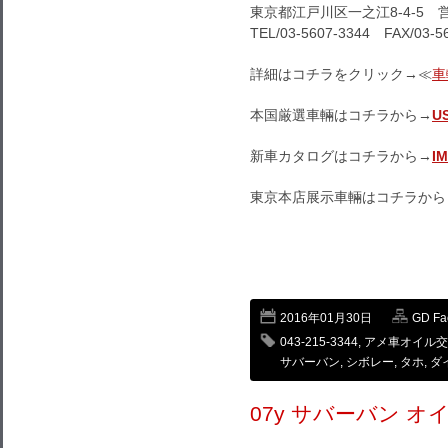
東京都江戸川区一之江8-4-5 営
TEL/03-5607-3344 FAX/03-5
詳細はコチラをクリック→≪
車
本国厳選車輛はコチラから→
U
新車カタログはコチラから→
I
東京本店展示車輛はコチラから
2016年01月30日
GD F
043-215-3344
,
アメ車オイル交
サバーバン
,
シボレー
,
タホ
,
ダ
07y サバーバン オ