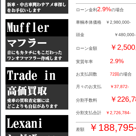
2.9%
ローン金利
の場合
車輌本体価格 ￥2,980,000-
頭金 ￥480,000-
￥2,500
ローン金額
2.9%
実質年率
お支払回数
72回
の場合
月々のお支払
￥37,872-
￥226,7
分割手数料
分割支払合計
￥2,726,784-
￥188,795
差額