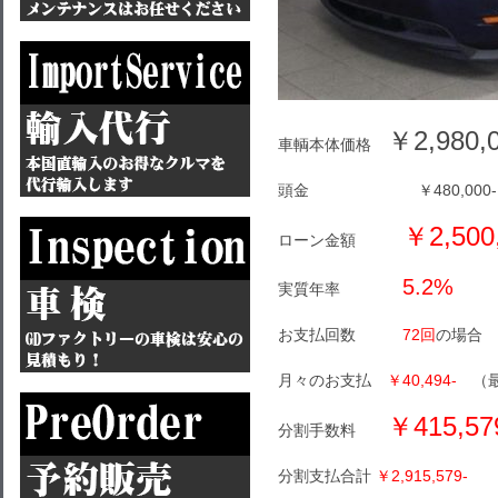
￥2,980,0
車輌本体価格
頭金 ￥480,000-
￥2,500
ローン金額
5.2%
実質年率
お支払回数
72回
の場合
月々のお支払
￥40,494-
（最終
￥415,57
分割手数料
分割支払合計
￥2,915,579-