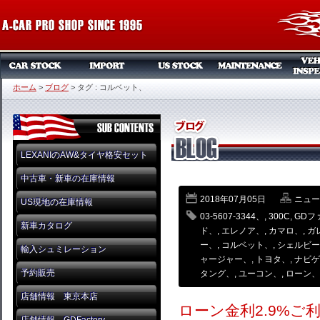
ホーム
>
ブログ
>
タグ : コルベット、
LEXANIのAW&タイヤ格安セット
中古車・新車の在庫情報
2018年07月05日
ニュー
US現地の在庫情報
03-5607-3344、
,
300C
,
GDフ
新車カタログ
ド、
,
エレノア、
,
カマロ、
,
ガ
ー、
,
コルベット、
,
シェルビー
輸入シュミレーション
ャージャー、
,
トヨタ、
,
ナビゲ
予約販売
タング、
,
ユーコン、
,
ローン、
店舗情報 東京本店
ローン金利2.9%ご