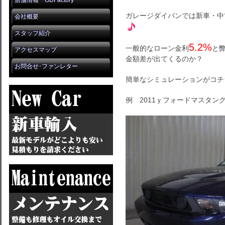
店舗情報 GDFactory
ガレージダイバンでは新車・中
会社概要
スタッフ紹介
5.2%
一般的なローン金利
と
アクセスマップ
金額差が出てくるのか？
お問合せ･ファンレター
簡単なシミュレーションがコチ
例 2011ｙフォードマスタン