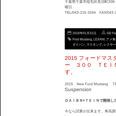
千葉県千葉市稲毛区長沼町208-1
曜日
TEL/043-215-3344 FAX/043-
2016年01月31日
GD Fa
Frod Mustang
,
LEXANI
,
アメ車
ダイバン
,
マスタング
,
レクサー
2015 フォードマ
ー ３００ ＴＥＩ
す。
2015 New Ford Mustang 
Suspension
ＤＡＩＢＮ×ＴＥＩＮで開発し
今なら試乗が出来ます。車高調