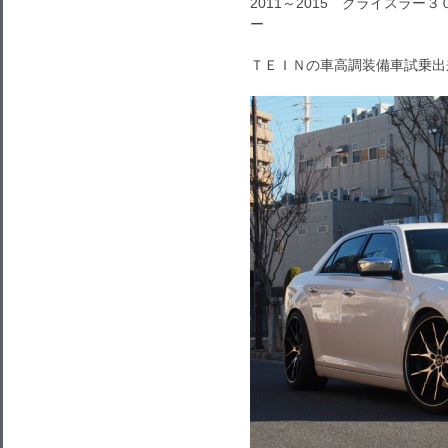
2011～2015 クライスラ
ー
ＴＥＩＮの車高調装備車試乗出