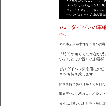
アメ車輸入代行
,
エレノア
,
キャ
バーバン
,
シェルビーＧＴ350
,
ジャーヘルキャット
,
ポンティ
ーシングストライプ
,
車高調
,
輸
7/6 ダイバンの
へ。
東京本店展示車輛をご覧のお客
「時間が無くてなかなか見
い」などでお困りのお客様
ぜひダイバン東京店にお任
車をお持ち致します！
関東圏内であれば早くて当日お
関東圏外のお客様はご相談くだ
まずはお問い合わせをお願い致