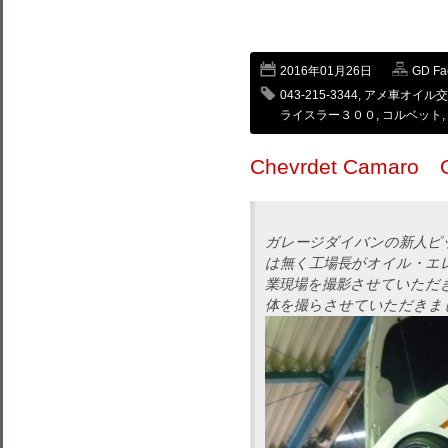
2016年01月26日
GD F
043-215-3344
,
アメ車オイル交
ライスラー３００
,
コルベット
,
Chevrdet Cama
ガレージダイバンの新人ピ
は無く工場長がオイル・エ
業現場を撮影させていただ
体を撮らさせていただきま