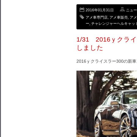
2016年01月31日
ニュー
アメ車専門店
,
アメ車販売
,
アメ
ー
,
チャレンジャーヘルキャッ
1/31 2016ｙク
しました
2016ｙクライスラー300の