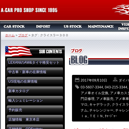
ホーム
>
ブログ
>
タグ : クライスラー３００
LEXANIのAW&タイヤ格安セット
中古車・新車の在庫情報
2017年09月10日
ダイバン
US現地の在庫情報
03-5607-3344
,
043-215-3344
,
新車カタログ
アメ車オイル交換
,
アメ車カス
門店修理
,
アメ車販売
,
アメ車車
輸入シュミレーション
マロ
,
キャデラック
,
クライスラ
予約販売
ナム
,
チャレンジャー
,
チャレン
ｌａ
,
ＴＥＩＮ
,
ﾁｬｰｼﾞｬｰ
店舗情報 東京本店