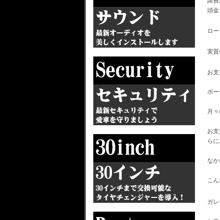
諸費
頭
ロ
実
お
ボー
月
お支
らに
なか
こん
ガレ