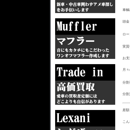
車輌本
頭
ロ
実
お
月
分
分
差
こん