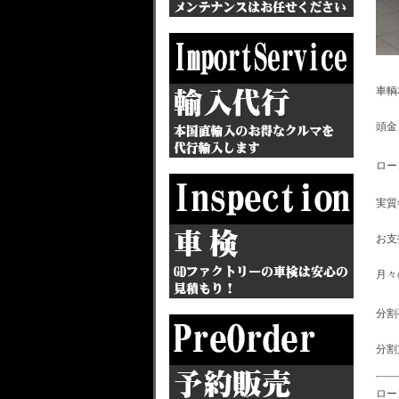
車
頭
ロ
実
お
月
分
分割
ロー