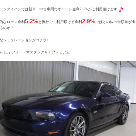
ージダイバンでは新車・中古車問わずローン金利2.9%がご利用頂けます
5.2%
2.9%
的なローン金利
と弊社でご利用頂ける金利
ではどの位の金額差が出
るのか？
なシミュレーションがコチラ↓
2011ｙフォードマスタングＧＴプレミアム