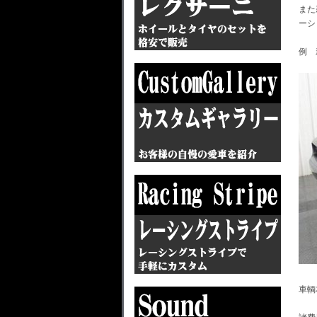
また
ーシ
例 
車輌本