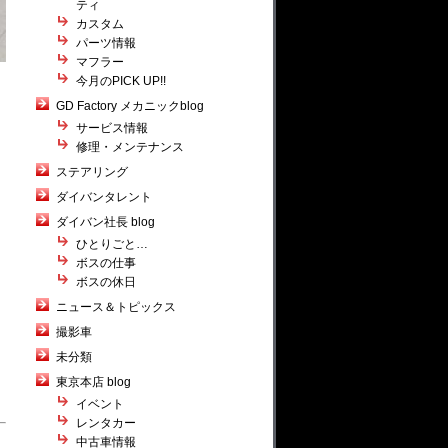
ティ
カスタム
パーツ情報
マフラー
今月のPICK UP!!
GD Factory メカニックblog
サービス情報
修理・メンテナンス
ステアリング
ダイバンタレント
ダイバン社長 blog
ひとりごと…
ボスの仕事
ボスの休日
ニュース＆トピックス
撮影車
未分類
東京本店 blog
イベント
レンタカー
中古車情報