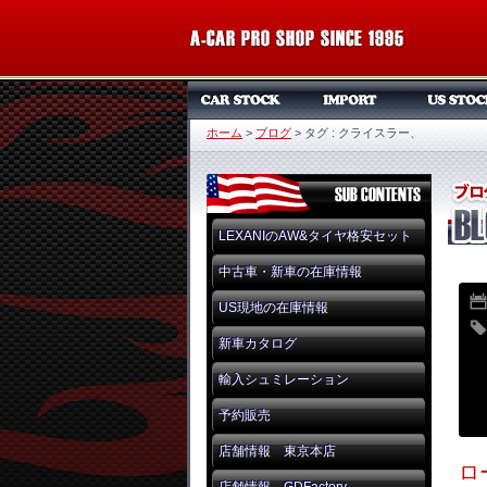
ホーム
>
ブログ
>
タグ : クライスラー、
LEXANIのAW&タイヤ格安セット
中古車・新車の在庫情報
US現地の在庫情報
新車カタログ
輸入シュミレーション
予約販売
店舗情報 東京本店
ロ