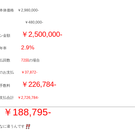
体価格 ￥2,980,000-
金 ￥480,000-
￥2,500,000-
ーン金額
2.9%
質年率
支払回数
72回
の場合
々のお支払
￥37,872-
￥226,784-
割手数料
割支払合計
￥2,726,784-
￥188,795-
額
なに違うんです