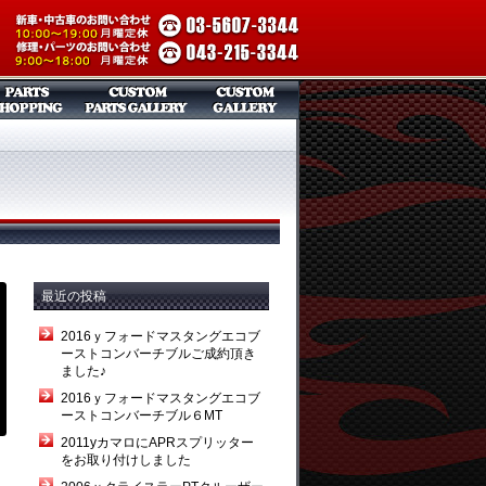
最近の投稿
2016ｙフォードマスタングエコブ
ーストコンバーチブルご成約頂き
ました♪
2016ｙフォードマスタングエコブ
ーストコンバーチブル６MT
2011yカマロにAPRスプリッター
をお取り付けしました