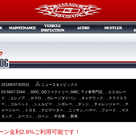
2018年07月05日
ニュース＆トピックス
03-5607-3344、
,
300C
,
GDファクトリー
,
GMC
,
アメ車専門店、
,
エスカレー
ド、
,
エレノア、
,
カマロ、
,
ガレージダイバン、
,
キャデラック、
,
クライスラ
ー、
,
コルベット、
,
シェルビー、
,
シボレー、
,
ダッジ、
,
チャレンジャー、
,
チ
ャージャー、
,
トヨタ、
,
ナビゲーター、
,
ニッサン
,
ハマー、
,
フォード、
,
マス
タング、
,
ユーコン、
,
ローン、
,
中古車、
,
新車、
ーン金利2.9%ご利用可能です！