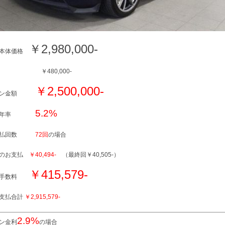
￥2,980,000-
輌本体価格
金 ￥480,000-
￥2,500,000-
ーン金額
5.2%
質年率
支払回数
72回
の場合
々のお支払
￥40,494-
（最終回￥40,505-）
￥415,579-
割手数料
支払合計
￥2,915,579-
2.9%
ン金利
の場合