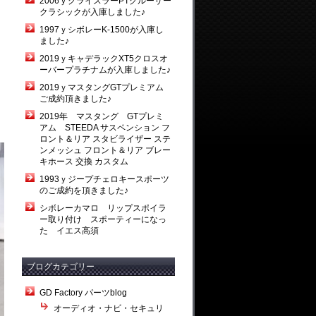
2006ｙクライスラーPTクルーザー
クラシックが入庫しました♪
1997ｙシボレーK-1500が入庫し
ました♪
2019ｙキャデラックXT5クロスオ
ーバープラチナムが入庫しました♪
2019ｙマスタングGTプレミアム
ご成約頂きました♪
2019年 マスタング GTプレミ
アム STEEDA サスペンション フ
ロント＆リア スタビライザー ステ
ンメッシュ フロント＆リア ブレー
キホース 交換 カスタム
1993ｙジープチェロキースポーツ
のご成約を頂きました♪
シボレーカマロ リップスポイラ
ー取り付け スポーティーになっ
た イエス高須
ブログカテゴリー
GD Factory パーツblog
オーディオ・ナビ・セキュリ