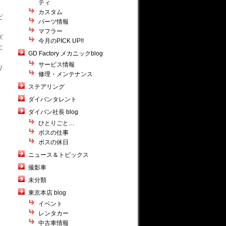
ティ
カスタム
ビ
パーツ情報
マフラー
ズ
今月のPICK UP!!
に
GD Factory メカニックblog
サービス情報
り
修理・メンテナンス
ステアリング
ダイバンタレント
ダイバン社長 blog
ひとりごと…
ボスの仕事
ボスの休日
ニュース＆トピックス
撮影車
未分類
東京本店 blog
イベント
レンタカー
中古車情報