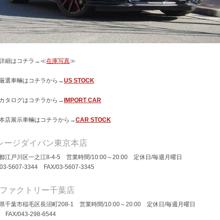
詳細はコチラ→≪
在庫写真
≫
厳選車輛はコチラから→
US STOCK
カタログはコチラから→
IMPORT CAR
本店展示車輛はコチラから→
CAR STOCK
レージダイバン東京本店
都江戸川区一之江8-4-5 営業時間/10:00～20:00 定休日/毎週月曜日
/03-5607-3344 FAX/03-5607-3345
Dファクトリー千葉店
県千葉市稲毛区長沼町208-1 営業時間/10:00～20:00 定休日/毎週月曜日
/ FAX/043-298-6544