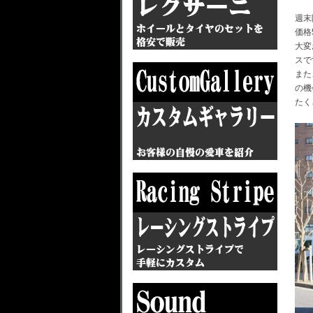
週末
価格
大変
スで
また
の機
たく