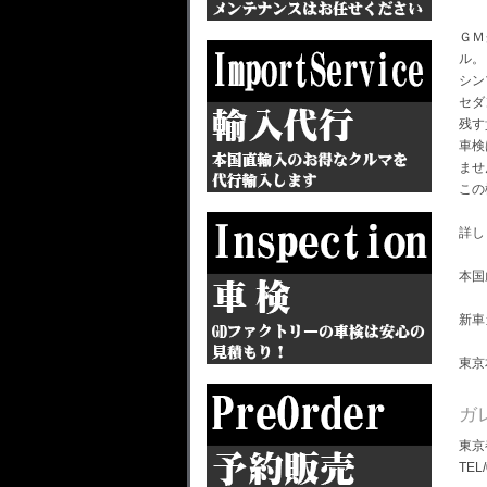
ＧＭ
ル。
シン
セダ
残す
車検
ませ
この
詳し
本国
新車
東京
ガ
東京
TEL