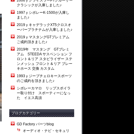
2006ｙクライスラーPTクルーザー
クラシックが入庫しました♪
1997ｙシボレーK-1500が入庫し
ました♪
2019ｙキャデラックXT5クロスオ
ーバープラチナムが入庫しました♪
2019ｙマスタングGTプレミアム
ご成約頂きました♪
2019年 マスタング GTプレミ
アム STEEDA サスペンション フ
ロント＆リア スタビライザー ステ
ンメッシュ フロント＆リア ブレー
キホース 交換 カスタム
1993ｙジープチェロキースポーツ
のご成約を頂きました♪
シボレーカマロ リップスポイラ
ー取り付け スポーティーになっ
た イエス高須
ブログカテゴリー
GD Factory パーツblog
オーディオ・ナビ・セキュリ