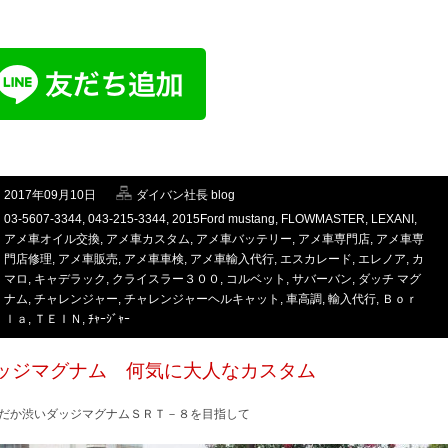
2017年09月10日
ダイバン社長 blog
03-5607-3344
,
043-215-3344
,
2015Ford mustang
,
FLOWMASTER
,
LEXANI
,
アメ車オイル交換
,
アメ車カスタム
,
アメ車バッテリー
,
アメ車専門店
,
アメ車専
門店修理
,
アメ車販売
,
アメ車車検
,
アメ車輸入代行
,
エスカレード
,
エレノア
,
カ
マロ
,
キャデラック
,
クライスラー３００
,
コルベット
,
サバーバン
,
ダッチ マグ
ナム
,
チャレンジャー
,
チャレンジャーヘルキャット
,
車高調
,
輸入代行
,
Ｂｏｒ
ｌａ
,
ＴＥＩＮ
,
ﾁｬｰｼﾞｬｰ
ッジマグナム 何気に大人なカスタム
だか渋いダッジマグナムＳＲＴ－８を目指して