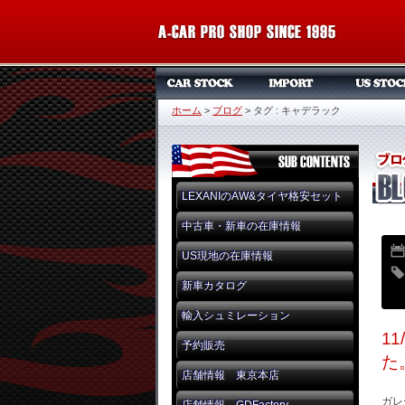
ホーム
>
ブログ
>
タグ : キャデラック
LEXANIのAW&タイヤ格安セット
中古車・新車の在庫情報
US現地の在庫情報
新車カタログ
輸入シュミレーション
1
予約販売
た
店舗情報 東京本店
ガレ