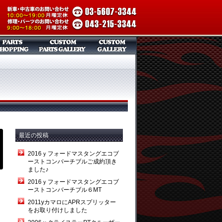
最近の投稿
2016ｙフォードマスタングエコブ
ーストコンバーチブルご成約頂き
ました♪
2016ｙフォードマスタングエコブ
ーストコンバーチブル６MT
2011yカマロにAPRスプリッター
をお取り付けしました