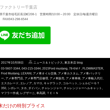
Dファクトリー千葉店
県千葉市稲毛区長沼町208-1 営業時間/10:00～20:00 定休日/毎週月曜日
/ FAX/043-298-6544
2017年10月08日
ニュース＆トピックス
,
東京本店 blog
03-5607-3344
,
043-215-3344
,
2015Ford mustang
,
78-6ＭＦ
,
FLOWMASTER
,
Frod Mustang
,
LEXANI
,
アメ車オイル交換
,
アメ車カスタム
,
アメ車バッテリ
ー
,
アメ車専門店
,
アメ車専門店修理
,
アメ車販売
,
アメ車車検
,
アメ車輸入代行
,
エスカレード
,
エレノア
,
カマロ
,
キャデラック
,
コルベット
,
シェルビーＧＴ
350
,
シボレー
,
タホ
,
ダイバン
,
チャレンジャー
,
チャレンジャーヘルキャット
,
マフラー作成
,
レグザーニ
,
車高調
,
ＴＥＩＮ
末だけの特別プライス