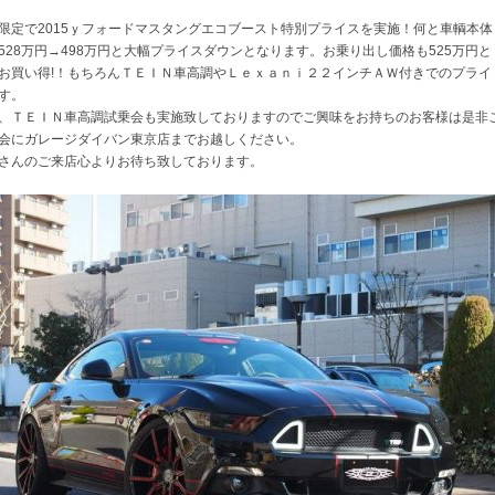
限定で2015ｙフォードマスタングエコブースト特別プライスを実施！何と車輌本体
528万円→498万円と大幅プライスダウンとなります。お乗り出し価格も525万円と
お買い得!！もちろんＴＥＩＮ車高調やＬｅｘａｎｉ２２インチＡＷ付きでのプライ
す。
、ＴＥＩＮ車高調試乗会も実施致しておりますのでご興味をお持ちのお客様は是非
会にガレージダイバン東京店までお越しください。
さんのご来店心よりお待ち致しております。