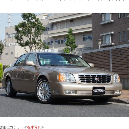
詳細はコチラ→≪
在庫写真
≫