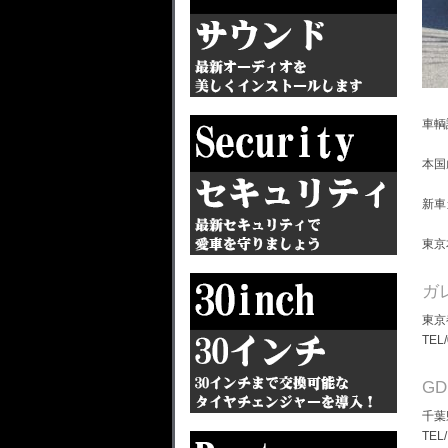
車輌
本国
新車
東京
ガ
東京
TEL
G
千葉
TEL