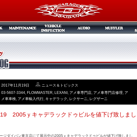
2017年11月19日
ニュース＆トピックス
03-5607-3344
,
FLOWMASTER
,
LEXANI
,
アメ車専門店
,
アメ車専門店修理
,
ア
メ車車検
,
アメ車輸入代行
,
キャデラック
,
レクサーニ
,
レグザーニ
1/19 2005ｙキャデラックドゥビルを値下げ致しまし
。
ージダイバン東京店にて展示中の2005ｙキャデラックドゥビルが値下げ致しまし