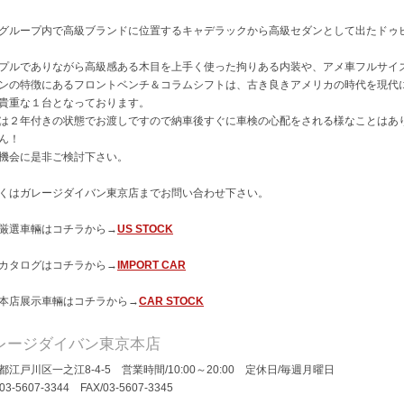
グループ内で高級ブランドに位置するキャデラックから高級セダンとして出たドゥ
プルでありながら高級感ある木目を上手く使った拘りある内装や、アメ車フルサイ
ンの特徴にあるフロントベンチ＆コラムシフトは、古き良きアメリカの時代を現代
貴重な１台となっております。
は２年付きの状態でお渡しですので納車後すぐに車検の心配をされる様なことはあ
ん！
機会に是非ご検討下さい。
くはガレージダイバン東京店までお問い合わせ下さい。
厳選車輛はコチラから→
US STOCK
カタログはコチラから→
IMPORT CAR
本店展示車輛はコチラから→
CAR STOCK
レージダイバン東京本店
都江戸川区一之江8-4-5 営業時間/10:00～20:00 定休日/毎週月曜日
/03-5607-3344 FAX/03-5607-3345